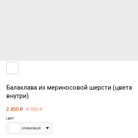
Балаклава из мериносовой шерсти (цвета
внутри)
2 450
₽
4 900
₽
Цвет
оливковый