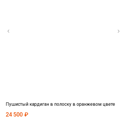
Пушистый кардиган в полоску в оранжевом цвете
То
24 500
₽
15