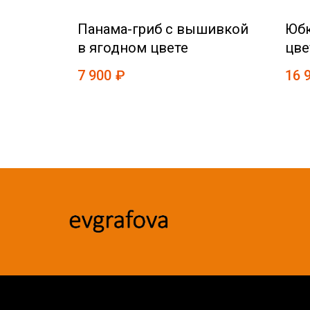
в
Панама-гриб с вышивкой
Юбк
в ягодном цвете
цве
7 900
₽
16 