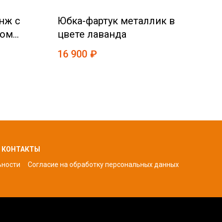
нж с
Юбка-фартук металлик в
Цв
ном
цвете лаванда
бр
16 900
₽
6 5
КОНТАКТЫ
ьности
Согласие на обработку персональных да
нных