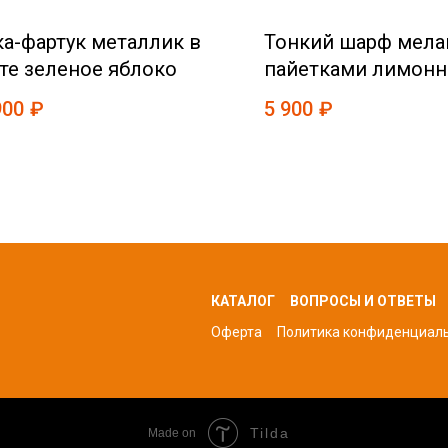
а-фартук металлик в
Тонкий шарф мела
те зеленое яблоко
пайетками лимон
цвете
900
₽
5 900
₽
КАТАЛОГ
ВОПРОСЫ И ОТВЕТЫ
Оферта
Политика конфиденциал
Tilda
Made on