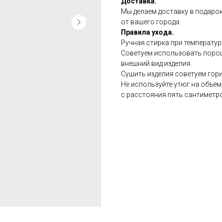
Доставка.
Мы делаем доставку в подарок
от вашего города.
Правила ухода.
Ручная стирка при температур
Советуем использовать порош
внешний вид изделия.
Сушить изделия советуем гор
Не используйте утюг на объе
с расстояния пять сантиметр