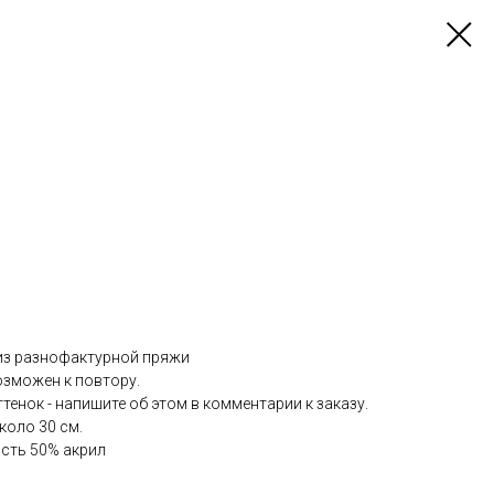
из разнофактурной пряжи
озможен к повтору.
тенок - напишите об этом в комментарии к заказу.
коло 30 см.
рсть 50% акрил