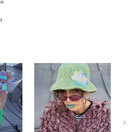
ов.
М