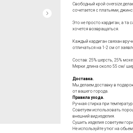
Свободный крой oversize дел
сочетается с платьями, джин
Это не просто кардиган, а та 
хочется возвращаться.
Каждый кардиган связан вруч
отличаться на 1-2 см от заяв
Состав: 25% шерсть, 25% мох
Мерки: длина около 55 см/ ши
Доставка.
Мы делаем доставку в подарок
от вашего города.
Правила ухода.
Ручная стирка при температур
Советуем использовать порош
внешний вид изделия.
Сушить изделия советуем гор
Не используйте утюг на обье