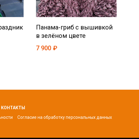
раздник
Панама-гриб с вышивкой
Пу
в зелёном цвете
пол
7 900
₽
24 
КОНТАКТЫ
ьности
Согласие на обработку персональных да
нных