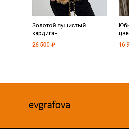
н в
Золотой пушистый
Юбк
 цвете
кардиган
цве
26 500
₽
16 