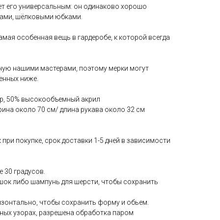
ает его универсальным: он одинаково хорошо
сами, шёлковыми юбками.
самая особенная вещь в гардеробе, к которой всегда
ную нашими мастерами, поэтому мерки могут
ленных ниже.
ер, 50% высокообъемный акрил
рина около 70 см/ длина рукава около 32 см
 при покупке, срок доставки 1-5 дней в зависимости
е 30 градусов.
ок либо шампунь для шерсти, чтобы сохранить
изонтально, чтобы сохранить форму и обьем.
мных узорах, разрешена обработка паром