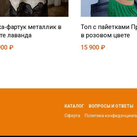
а-фартук металлик в
Топ с пайетками П
те лаванда
в розовом цвете
900
₽
15 900
₽
КАТАЛОГ
ВОПРОСЫ И ОТВЕТЫ
Оферта
Политика конфиденциал