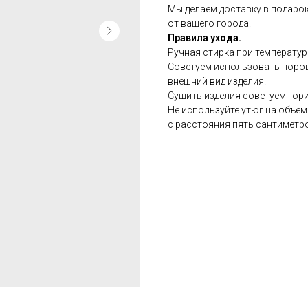
Мы делаем доставку в подарок
от вашего города.
Правила ухода.
Ручная стирка при температур
Советуем использовать порош
внешний вид изделия.
Сушить изделия советуем гор
Не используйте утюг на объе
с расстояния пять сантиметр