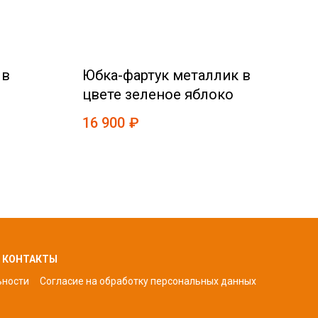
 в
Юбка-фартук металлик в
То
цвете зеленое яблоко
па
цв
16 900
₽
5 9
КОНТАКТЫ
ьности
Согласие на обработку персональных да
нных