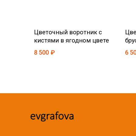
нж с
Цветочный воротник с
Цве
ом
кистями в ягодном цвете
бру
8 500
₽
6 5