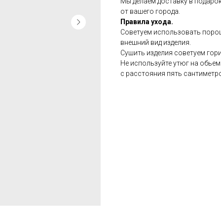
Мы делаем доставку в подарок
от вашего города.
Правила ухода.
Советуем использовать порош
внешний вид изделия.
Сушить изделия советуем гор
Не используйте утюг на обье
с расстояния пять сантиметр