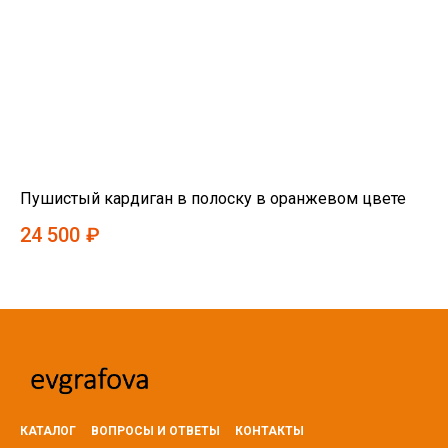
Пушистый кардиган в полоску в оранжевом цвете
То
24 500
₽
15
КАТАЛОГ
ВОПРОСЫ И ОТВЕТЫ
КОНТАКТЫ